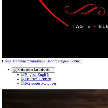
(huidige)
Home
Menukaart
Informatie
Beoordelingen
Contact
Nederlands
English
Deutsch
Português